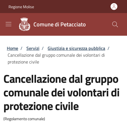
Salta al contenuto principale
Skip to footer content
Regione Molise
Comune di Petacciato
Briciole di pane
Home
/
Servizi
/
Giustizia e sicurezza pubblica
/
Cancellazione dal gruppo comunale dei volontari di
protezione civile
Cancellazione dal gruppo
comunale dei volontari di
protezione civile
(Regolamento comunale)