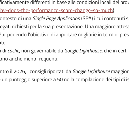
icativamente differenti in base alle condizioni locali del br
why-does-the-performance-score-change-so-much
)
contesto di una
Single Page Application
(SPA) i cui contenuti s
legati richiesti per la sua presentazione. Una maggiore attes
ur ponendo l'obiettivo di apportare migliorie in termini presta
nte
a di
cache
, non governabile da
Google Lighthouse
, che in cert
 sono anche meno frequenti.
tro il 2026, i consigli riportati da
Google Lighthouse
maggiorm
 un punteggio superiore a 50 nella compilazione dei tipi di i