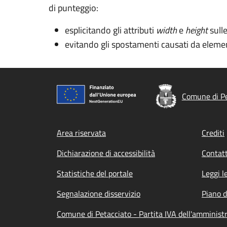
di punteggio:
esplicitando gli attributi
width
e
height
sull
evitando gli spostamenti causati da elemen
Comune di Pe
Footer menu
Area riservata
Crediti
Dichiarazione di accessibilità
Contatt
Statistiche del portale
Leggi l
Segnalazione disservizio
Piano d
Comune di Petacciato - Partita IVA dell'amminis