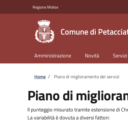
Salta al contenuto principale
Skip to footer content
Regione Molise
Comune di Petaccia
Amministrazione
Novità
Servizi
Briciole di pane
Home
/
Piano di miglioramento dei servizi
Piano di migliora
Il punteggio misurato tramite estensione di C
La variabilità è dovuta a diversi fattori: