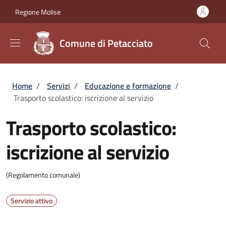
Salta al contenuto principale
Skip to footer content
Regione Molise
Comune di Petacciato
Briciole di pane
Home
/
Servizi
/
Educazione e formazione
/
Trasporto scolastico: iscrizione al servizio
Trasporto scolastico:
iscrizione al servizio
(Regolamento comunale)
Servizio attivo