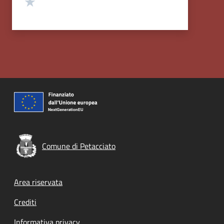
Valuta 1 stelle su 5
Comune di Petacciato
Footer menu
Area riservata
Crediti
Informativa privacy