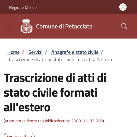
Salta al contenuto principale
Skip to footer content
Regione Molise
Comune di Petacciato
Briciole di pane
Home
/
Servizi
/
Anagrafe e stato civile
/
Trascrizione di atti di stato civile formati all'estero
Trascrizione di atti di
stato civile formati
all'estero
(
urn:nir:presidente.repubblica:decreto:2000-11-03;396
)
Servizio attivo