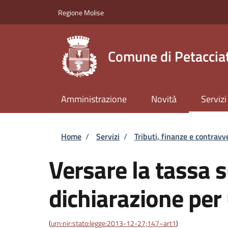
Salta al contenuto principale
Skip to footer content
Regione Molise
Comune di Petaccia
Amministrazione
Novità
Servizi
Briciole di pane
Home
/
Servizi
/
Tributi, finanze e contravv
Versare la tassa su
dichiarazione per
(
urn:nir:stato:legge:2013-12-27;147~art1
)