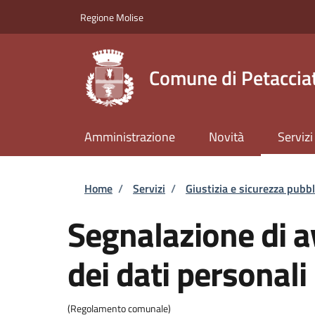
Salta al contenuto principale
Skip to footer content
Regione Molise
Comune di Petaccia
Amministrazione
Novità
Servizi
Briciole di pane
Home
/
Servizi
/
Giustizia e sicurezza pubbl
Segnalazione di a
dei dati personali
(Regolamento comunale)