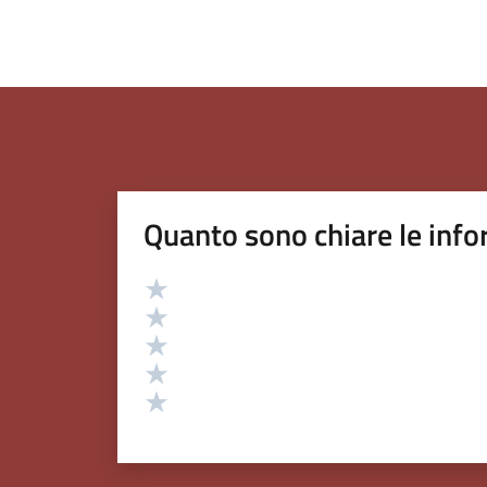
Quanto sono chiare le info
Valutazione
Valuta 5 stelle su 5
Valuta 4 stelle su 5
Valuta 3 stelle su 5
Valuta 2 stelle su 5
Valuta 1 stelle su 5