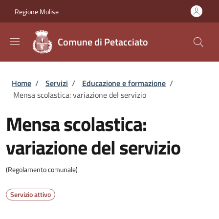
Salta al contenuto principale
Skip to footer content
Regione Molise
Comune di Petacciato
Briciole di pane
Home
/
Servizi
/
Educazione e formazione
/
Mensa scolastica: variazione del servizio
Mensa scolastica:
variazione del servizio
(Regolamento comunale)
Servizio attivo