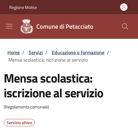
Salta al contenuto principale
Skip to footer content
Regione Molise
Comune di Petacciato
Briciole di pane
Home
/
Servizi
/
Educazione e formazione
/
Mensa scolastica: iscrizione al servizio
Mensa scolastica:
iscrizione al servizio
(Regolamento comunale)
Servizio attivo