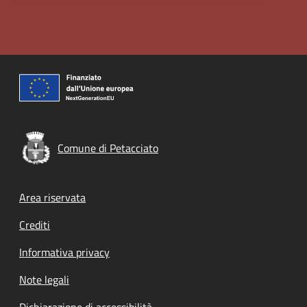
Comune di Petacciato
Footer menu
Area riservata
Crediti
Informativa privacy
Note legali
Dichiarazione di accessibilità