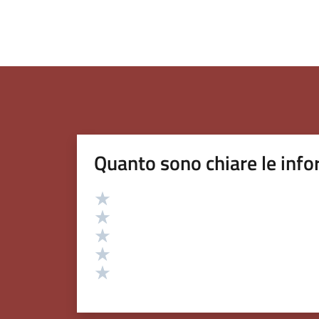
Quanto sono chiare le info
Valutazione
Valuta 5 stelle su 5
Valuta 4 stelle su 5
Valuta 3 stelle su 5
Valuta 2 stelle su 5
Valuta 1 stelle su 5