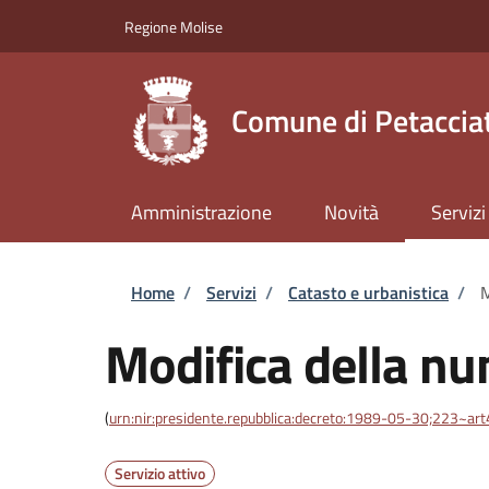
Salta al contenuto principale
Skip to footer content
Regione Molise
Comune di Petaccia
Amministrazione
Novità
Servizi
Briciole di pane
Home
/
Servizi
/
Catasto e urbanistica
/
M
Modifica della nu
(
urn:nir:presidente.repubblica:decreto:1989-05-30;223~ar
Servizio attivo