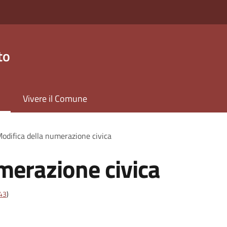
to
Vivere il Comune
odifica della numerazione civica
merazione civica
t43
)