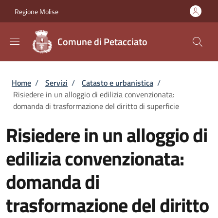
Salta al contenuto principale
Skip to footer content
Regione Molise
Comune di Petacciato
Briciole di pane
Home
/
Servizi
/
Catasto e urbanistica
/
Risiedere in un alloggio di edilizia convenzionata:
domanda di trasformazione del diritto di superficie
Risiedere in un alloggio di
edilizia convenzionata:
domanda di
trasformazione del diritto