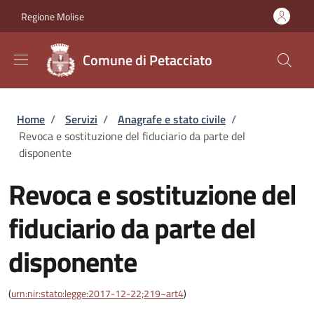
Salta al contenuto principale
Skip to footer content
Regione Molise
Comune di Petacciato
Briciole di pane
Home
/
Servizi
/
Anagrafe e stato civile
/
Revoca e sostituzione del fiduciario da parte del
disponente
Revoca e sostituzione del
fiduciario da parte del
disponente
(
urn:nir:stato:legge:2017-12-22;219~art4
)