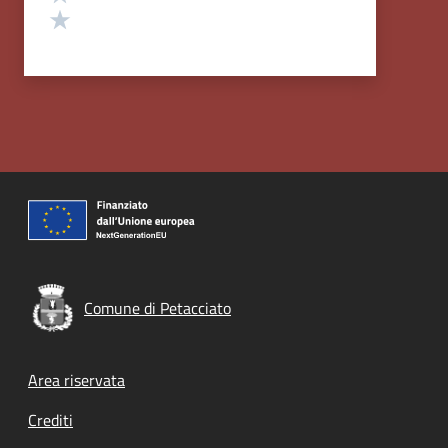
Valuta 1 stelle su 5
Comune di Petacciato
Footer menu
Area riservata
Crediti