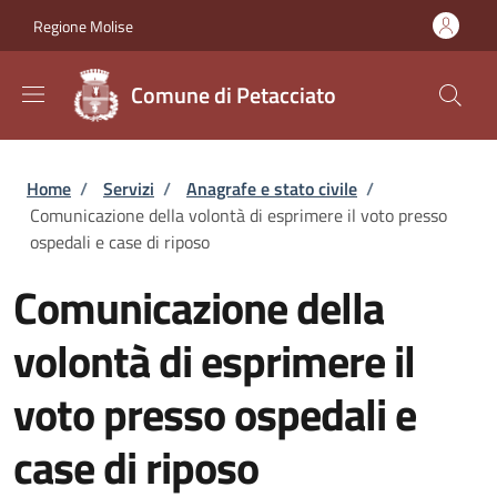
Salta al contenuto principale
Skip to footer content
Regione Molise
Comune di Petacciato
Briciole di pane
Home
/
Servizi
/
Anagrafe e stato civile
/
Comunicazione della volontà di esprimere il voto presso
ospedali e case di riposo
Comunicazione della
volontà di esprimere il
voto presso ospedali e
case di riposo