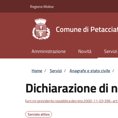
Salta al contenuto principale
Skip to footer content
Regione Molise
Comune di Petaccia
Amministrazione
Novità
Servizi
Briciole di pane
Home
/
Servizi
/
Anagrafe e stato civile
/
Dichiarazione di n
(
urn:nir:presidente.repubblica:decreto:2000-11-03;396~ar
Servizio attivo