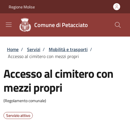
Salta al contenuto principale
Skip to footer content
Regione Molise
Comune di Petacciato
Briciole di pane
Home
/
Servizi
/
Mobilità e trasporti
/
Accesso al cimitero con mezzi propri
Accesso al cimitero con
mezzi propri
(Regolamento comunale)
Servizio attivo