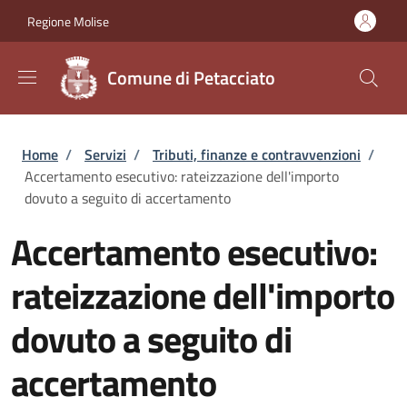
Salta al contenuto principale
Skip to footer content
Regione Molise
Comune di Petacciato
Briciole di pane
Home
/
Servizi
/
Tributi, finanze e contravvenzioni
/
Accertamento esecutivo: rateizzazione dell'importo
dovuto a seguito di accertamento
Accertamento esecutivo:
rateizzazione dell'importo
dovuto a seguito di
accertamento