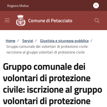
Salta al contenuto principale
Skip to footer content
Regione Molise
Comune di Petacciato
Briciole di pane
Home
/
Servizi
/
Giustizia e sicurezza pubblica
/
Gruppo comunale dei volontari di protezione civile:
iscrizione al gruppo volontari di protezione civile
Gruppo comunale dei
volontari di protezione
civile: iscrizione al gruppo
volontari di protezione