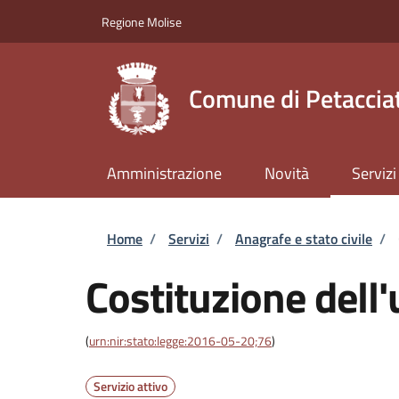
Salta al contenuto principale
Skip to footer content
Regione Molise
Comune di Petaccia
Amministrazione
Novità
Servizi
Briciole di pane
Home
/
Servizi
/
Anagrafe e stato civile
/
Costituzione dell'
(
urn:nir:stato:legge:2016-05-20;76
)
Servizio attivo