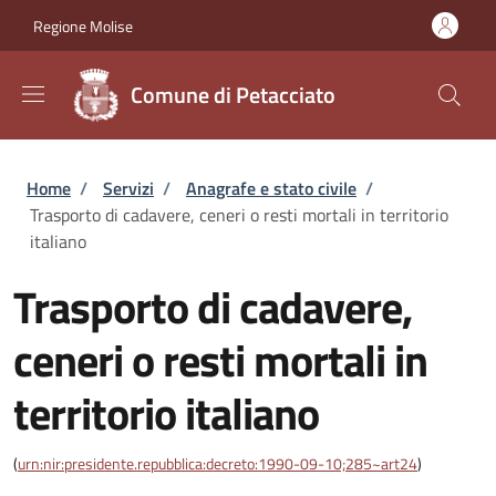
Salta al contenuto principale
Skip to footer content
Regione Molise
Comune di Petacciato
Briciole di pane
Home
/
Servizi
/
Anagrafe e stato civile
/
Trasporto di cadavere, ceneri o resti mortali in territorio
italiano
Trasporto di cadavere,
ceneri o resti mortali in
territorio italiano
(
urn:nir:presidente.repubblica:decreto:1990-09-10;285~art24
)