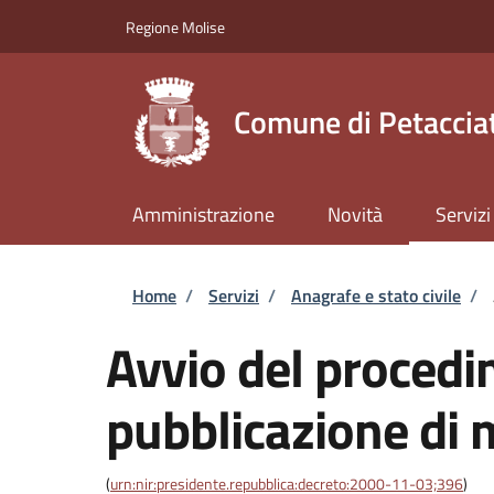
Salta al contenuto principale
Skip to footer content
Regione Molise
Comune di Petaccia
Amministrazione
Novità
Servizi
Briciole di pane
Home
/
Servizi
/
Anagrafe e stato civile
/
Avvio del procedi
pubblicazione di
(
urn:nir:presidente.repubblica:decreto:2000-11-03;396
)