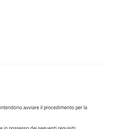
he intendono avviare il procedimento per la
e in possesso dei seguenti requisiti: