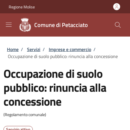
Salta al contenuto principale
Skip to footer content
Regione Molise
Comune di Petacciato
Briciole di pane
Home
/
Servizi
/
Imprese e commercio
/
Occupazione di suolo pubblico: rinuncia alla concessione
Occupazione di suolo
pubblico: rinuncia alla
concessione
(Regolamento comunale)
Servizio attivo