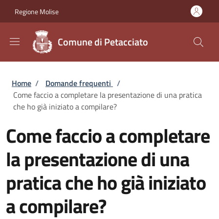
Salta al contenuto principale
Skip to footer content
Regione Molise
Comune di Petacciato
Briciole di pane
Home
/
Domande frequenti
/
Come faccio a completare la presentazione di una pratica
che ho già iniziato a compilare?
Come faccio a completare
la presentazione di una
pratica che ho già iniziato
a compilare?