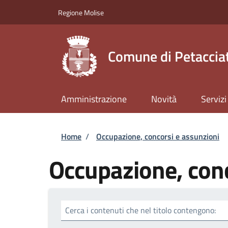
Salta al contenuto principale
Skip to footer content
Regione Molise
Comune di Petaccia
Amministrazione
Novità
Servizi
Briciole di pane
Home
/
Occupazione, concorsi e assunzioni
Occupazione, conc
Cerca i contenuti che nel titolo contengono: