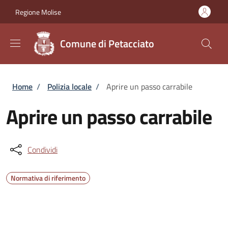
Salta al contenuto principale
Skip to footer content
Regione Molise
Comune di Petacciato
Briciole di pane
Home
/
Polizia locale
/
Aprire un passo carrabile
Aprire un passo carrabile
Condividi
Normativa di riferimento