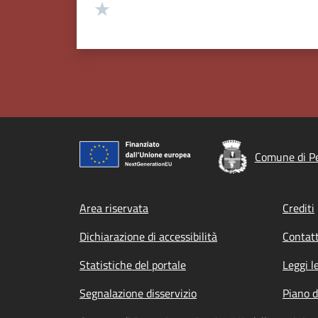
Valuta 1 stelle su 5
Comune di Pe
Footer menu
Area riservata
Crediti
Dichiarazione di accessibilità
Contatt
Statistiche del portale
Leggi l
Segnalazione disservizio
Piano d