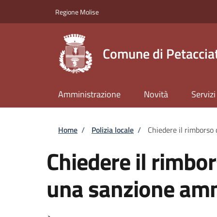
Salta al contenuto principale
Skip to footer content
Regione Molise
Comune di Petaccia
Amministrazione
Novità
Servizi
Briciole di pane
Home
/
Polizia locale
/
Chiedere il rimborso
Chiedere il rimbo
una sanzione amm