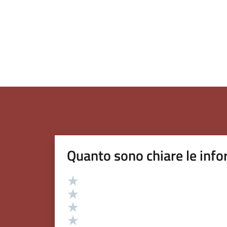
Quanto sono chiare le info
Valutazione
Valuta 5 stelle su 5
Valuta 4 stelle su 5
Valuta 3 stelle su 5
Valuta 2 stelle su 5