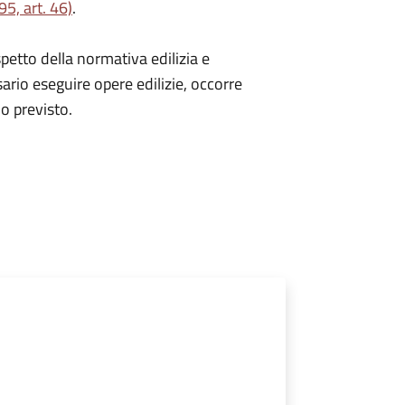
5, art. 46)
.
spetto della normativa edilizia e
sario eseguire opere edilizie, occorre
io
previsto.