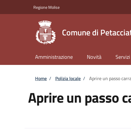
Salta al contenuto principale
Skip to footer content
Regione Molise
Comune di Petaccia
Amministrazione
Novità
Servizi
Briciole di pane
Home
/
Polizia locale
/
Aprire un passo carra
Aprire un passo c