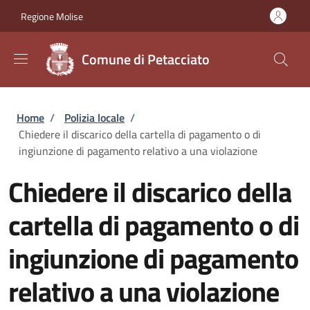
Salta al contenuto principale
Skip to footer content
Regione Molise
Comune di Petacciato
Briciole di pane
Home
/
Polizia locale
/
Chiedere il discarico della cartella di pagamento o di
ingiunzione di pagamento relativo a una violazione
Chiedere il discarico della
cartella di pagamento o di
ingiunzione di pagamento
relativo a una violazione