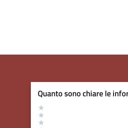
Quanto sono chiare le info
Valutazione
Valuta 5 stelle su 5
Valuta 4 stelle su 5
Valuta 3 stelle su 5