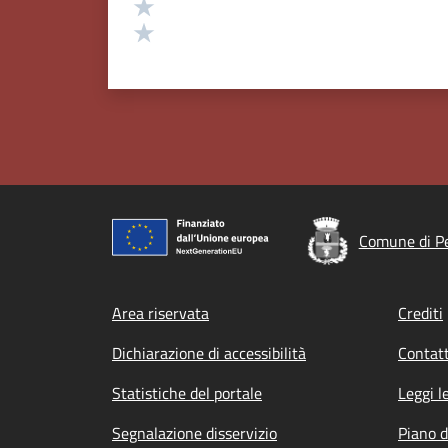
Valuta 2 stelle su 5
Valuta 1 stelle su 5
Comune di Pe
Footer menu
Area riservata
Crediti
Dichiarazione di accessibilità
Contatt
Statistiche del portale
Leggi l
Segnalazione disservizio
Piano d