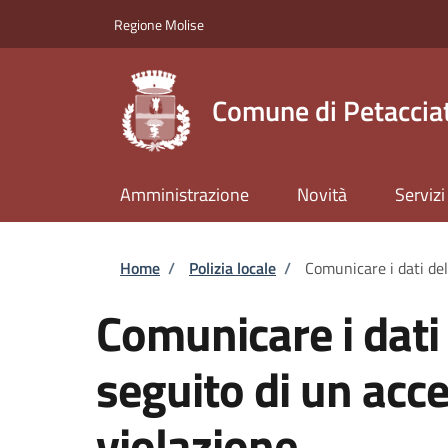
Salta al contenuto principale
Skip to footer content
Regione Molise
Comune di Petaccia
Amministrazione
Novità
Servizi
Briciole di pane
Home
/
Polizia locale
/
Comunicare i dati de
Comunicare i dati
seguito di un acc
violazione