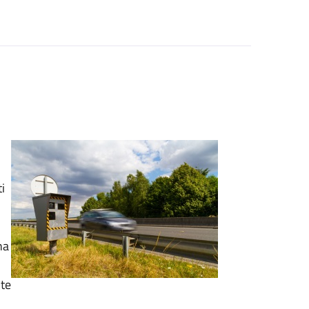
i
na
nte