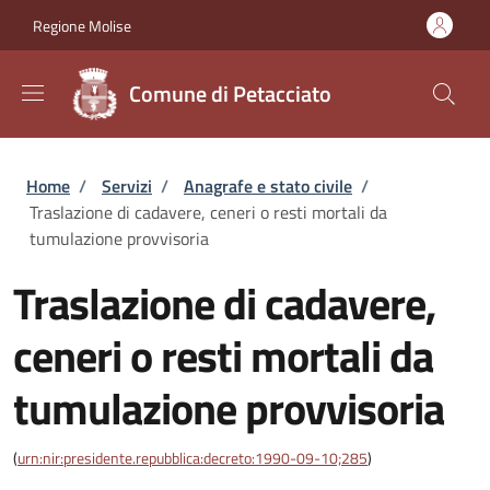
Salta al contenuto principale
Skip to footer content
Regione Molise
Comune di Petacciato
Briciole di pane
Home
/
Servizi
/
Anagrafe e stato civile
/
Traslazione di cadavere, ceneri o resti mortali da
tumulazione provvisoria
Traslazione di cadavere,
ceneri o resti mortali da
tumulazione provvisoria
(
urn:nir:presidente.repubblica:decreto:1990-09-10;285
)